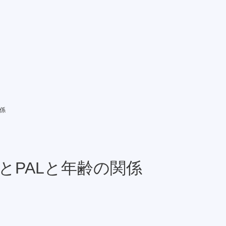
係
とPALと年齢の関係